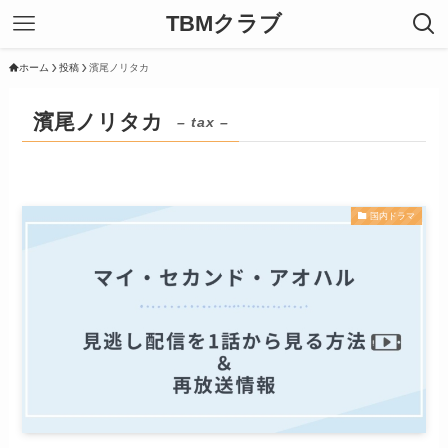
TBMクラブ
ホーム
投稿
濱尾ノリタカ
濱尾ノリタカ
– tax –
国内ドラマ