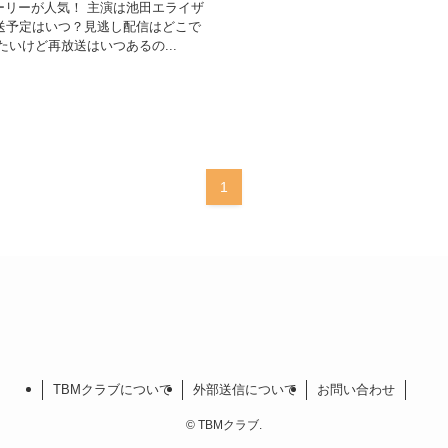
ーリーが人気！ 主演は池田エライザ
送予定はいつ？見逃し配信はどこで
いけど再放送はいつあるの...
1
TBMクラブについて
外部送信について
お問い合わせ
©
TBMクラブ.