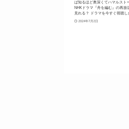
ば知るほど奥深くてハマルスト
NHKドラマ『舟を編む』の再放
見れる？ ドラマを今すぐ視聴した
2024年7月2日