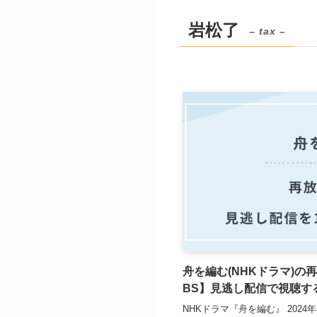
岩松了
– tax –
舟を編む(NHKドラマ)
BS】見逃し配信で視聴す
NHKドラマ『舟を編む』 202